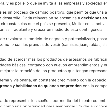
y es por ello que se invita a las empresas y sociedad en 
rse es un proceso de cambio positivo, que permite que una
e desarrolle. Cada reinversión se encamina a
decisiones es
s circunstancias que el país se presenta, Muliier en su activ
n salir adelante y crecer en medio de esta contingencia.
d de revalorar su modelo de negocio y potencializarlo, pas
omo lo son las prendas de vestir (camisas, jean, faldas, s
idad de acercar más los productos de artesanos de fabrica
sidades básicas, contando con nuevos emprendimientos y e
 mejorar la rotación de los productos que tengan represado
derna y visionaria, en constante crecimiento con la capaci
ngresos y habilidades de quienes emprenden
con la compañ
a de representar los sueños, por medio del talento colomb
 como una oportunidad para emprender y/o dar a conocer su