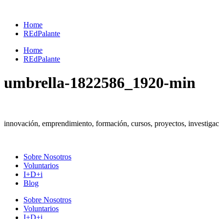
Ir
al
Home
contenido
REdPalante
Home
REdPalante
umbrella-1822586_1920-min
innovación, emprendimiento, formación, cursos, proyectos, investig
Sobre Nosotros
Voluntarios
I+D+i
Blog
Sobre Nosotros
Voluntarios
I+D+i