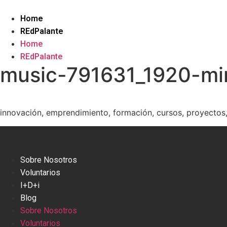
Ir
al
Home
contenido
REdPalante
Home
REdPalante
music-791631_1920-mi
innovación, emprendimiento, formación, cursos, proyectos
Sobre Nosotros
Voluntarios
I+D+i
Blog
Sobre Nosotros
Voluntarios