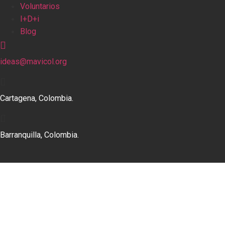
Voluntarios
I+D+i
Blog
ideas@mavicol.org
Cartagena, Colombia.
Barranquilla, Colombia.