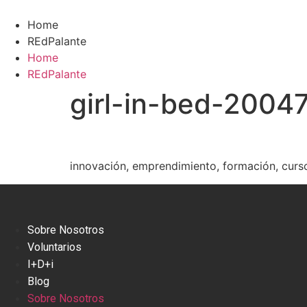
Ir
al
Home
contenido
REdPalante
Home
REdPalante
girl-in-bed-2004
innovación, emprendimiento, formación, curs
Sobre Nosotros
Voluntarios
I+D+i
Blog
Sobre Nosotros