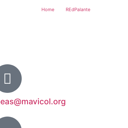
Home
REdPalante
deas@mavicol.org