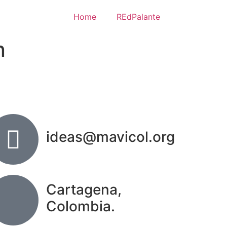
Home
REdPalante
n
ideas@mavicol.org
Cartagena,
Colombia.