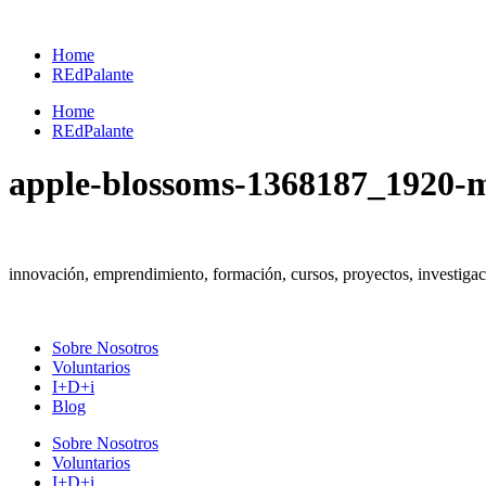
Ir
al
Home
contenido
REdPalante
Home
REdPalante
apple-blossoms-1368187_1920-
innovación, emprendimiento, formación, cursos, proyectos, investig
Sobre Nosotros
Voluntarios
I+D+i
Blog
Sobre Nosotros
Voluntarios
I+D+i