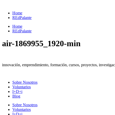
Ir
al
Home
contenido
REdPalante
Home
REdPalante
air-1869955_1920-min
innovación, emprendimiento, formación, cursos, proyectos, investig
Sobre Nosotros
Voluntarios
I+D+i
Blog
Sobre Nosotros
Voluntarios
I+D+i